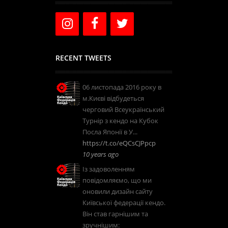
RECENT TWEETS
06 листопада 2016 року в
м.Києві відбудеться
черговий Всеукраїнський
Турнір з кендо на Кубок
Посла Японії в У...
https://t.co/eQCsCJPpcp
10 years ago
Із задоволенням
повідомляємо, що ми
оновили дизайн сайту
Київської федерації кендо.
Він став гарнішим та
зручнішим: