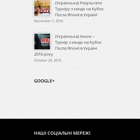
(Українська) Результати
Турніру з кендо на Кубок
Посла Японії в Україні
November 7, 2016
(Українська) Анонс –
Турнір з кендо на Кубок
Посла Японії в Україні
2016 року
October 24, 2016
GOOGLE+
НАШІ СОЦІАЛЬНІ МЕРЕЖІ