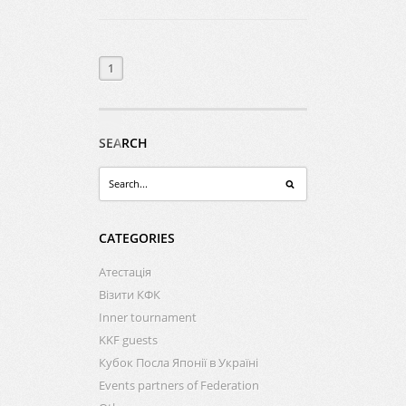
1
SEARCH
CATEGORIES
Атестація
Візити КФК
Inner tournament
KKF guests
Кубок Посла Японії в Україні
Events partners of Federation