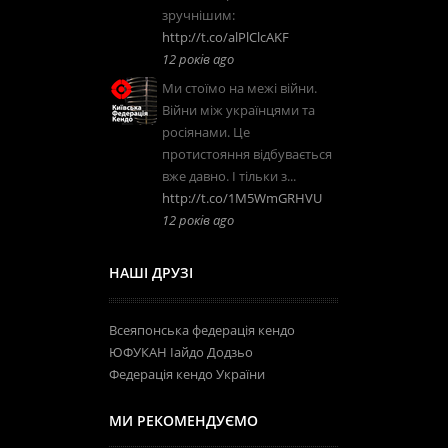
зручнішим:
http://t.co/alPlClcAKF
12 років ago
Ми стоїмо на межі війни.
Війни між українцями та
росіянами. Це
протистояння відбувається
вже давно. І тільки з...
http://t.co/1M5WmGRHVU
12 років ago
НАШІ ДРУЗІ
Всеяпонська федерація кендо
ЮФУКАН Іайдо Додзьо
Федерація кендо України
МИ РЕКОМЕНДУЄМО