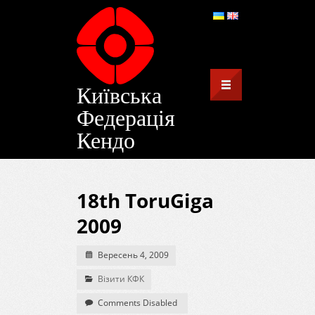
Київська
Федерація
Кендо
18th ToruGiga
2009
Вересень 4, 2009
Візити КФК
Comments Disabled