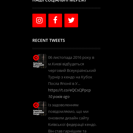
RECENT TWEETS
06 листопада 2016 року в
м.Києві відбудеться
черговий Всеукраїнський
Турнір з кендо на Кубок
Посла Японії в У...
https://t.co/eQCsCJPpcp
10 років ago
Із задоволенням
повідомляємо, що ми
оновили дизайн сайту
Київської федерації кендо.
Він став гарнішим та