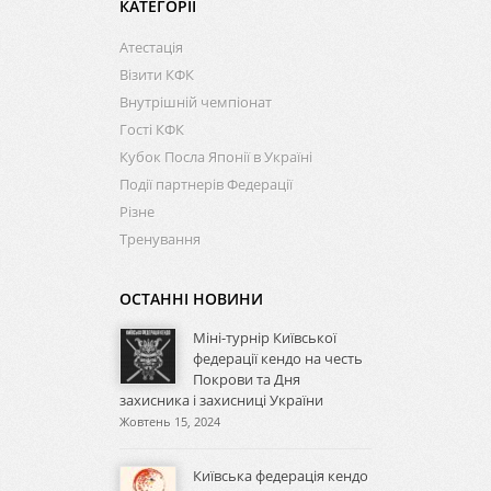
КАТЕГОРІЇ
Атестація
Візити КФК
Внутрішній чемпіонат
Гості КФК
Кубок Посла Японії в Україні
Події партнерів Федерації
Різне
Тренування
ОСТАННІ НОВИНИ
Міні-турнір Київської
федерації кендо на честь
Покрови та Дня
захисника і захисниці України
Жовтень 15, 2024
Київська федерація кендо