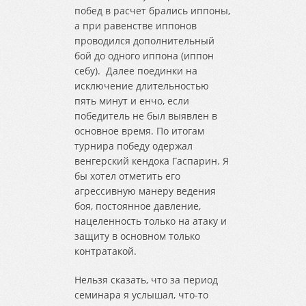
побед в расчет брались иппоны,
а при равенстве иппонов
проводился дополнительный
бой до одного иппона (иппон
себу). Далее поединки на
исключение длительностью
пять минут и енчо, если
победитель не был выявлен в
основное время. По итогам
турнира победу одержал
венгерский кендока Гаспарин. Я
бы хотел отметить его
агрессивную манеру ведения
боя, постоянное давление,
нацеленность только на атаку и
защиту в основном только
контратакой.
Нельзя сказать, что за период
семинара я услышал, что-то