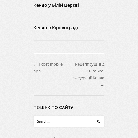
Кендо у Білій Церкві
Кендо в Кіровограді
← 1xbet mobile
Рецепт суші від
app
Київської
Федерації Кендо
→
ПОШУК ПО САЙТУ