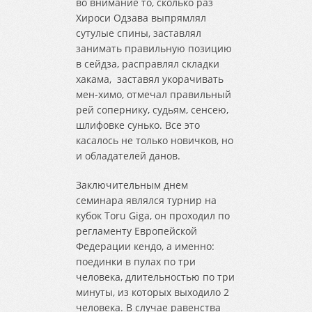
во внимание то, сколько раз
Хироси Одзава выпрямлял
сутулые спины, заставлял
занимать правильную позицию
в сейдза, расправлял складки
хакама, заставял укорачивать
мен-химо, отмечал правильный
рей сопернику, судьям, сенсею,
шлифовке сунько. Все это
касалось не только новичков, но
и обладателей данов.
Заключительным днем
семинара являлся турнир на
кубок Toru Giga, он проходил по
регламенту Европейской
Федерации кендо, а именно:
поединки в пулах по три
человека, длительностью по три
минуты, из которых выходило 2
человека. В случае равенства